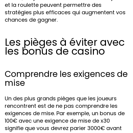
et la roulette peuvent permettre des
stratégies plus efficaces qui augmentent vos
chances de gagner.
Les pièges à éviter avec
les bonus de casino
Comprendre les exigences de
mise
Un des plus grands pièges que les joueurs
rencontrent est de ne pas comprendre les
exigences de mise. Par exemple, un bonus de
100€ avec une exigence de mise de x30
signifie que vous devrez parier 3000€ avant