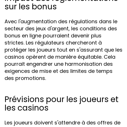
sur les bonus
Avec l'augmentation des régulations dans le
secteur des jeux d'argent, les conditions des
bonus en ligne pourraient devenir plus
strictes. Les régulateurs chercheront à
protéger les joueurs tout en s'assurant que les
casinos opèrent de manière équitable. Cela
pourrait engendrer une harmonisation des
exigences de mise et des limites de temps
des promotions.
Prévisions pour les joueurs et
les casinos
Les joueurs doivent s'attendre à des offres de