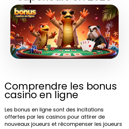
Comprendre les bonus
casino en ligne
Les bonus en ligne sont des incitations
offertes par les casinos pour attirer de
nouveaux joueurs et récompenser les joueurs