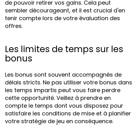
de pouvoir retirer vos gains. Cela peut
sembler décourageant, et il est crucial d'en
tenir compte lors de votre évaluation des
offres.
Les limites de temps sur les
bonus
Les bonus sont souvent accompagnés de
délais stricts. Ne pas utiliser votre bonus dans
les temps impartis peut vous faire perdre
cette opportunité. Veillez à prendre en
compte le temps dont vous disposez pour
satisfaire les conditions de mise et à planifier
votre stratégie de jeu en conséquence.