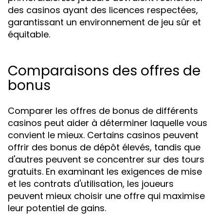
des casinos ayant des licences respectées,
garantissant un environnement de jeu sûr et
équitable.
Comparaisons des offres de
bonus
Comparer les offres de bonus de différents
casinos peut aider à déterminer laquelle vous
convient le mieux. Certains casinos peuvent
offrir des bonus de dépôt élevés, tandis que
d'autres peuvent se concentrer sur des tours
gratuits. En examinant les exigences de mise
et les contrats d'utilisation, les joueurs
peuvent mieux choisir une offre qui maximise
leur potentiel de gains.