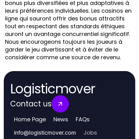
bonus plus diversifiées et plus adaptatives à
leurs préférences individuelles. Les casinos en
ligne qui sauront offrir des bonus attractifs
tout en respectant des standards éthiques
auront un avantage concurrentiel significatif.
Nous encourageons toujours les joueurs à
garder le jeu divertissant et à éviter de le
considérer comme une source de revenu.
Logisticmover
Contact us
Home Page
News
FAQs
Jobs
info
@
logisticmover.com