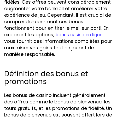
fidèles. Ces offres peuvent considérablement
augmenter votre bankroll et améliorer votre
expérience de jeu. Cependant, il est crucial de
comprendre comment ces bonus
fonctionnent pour en tirer le meilleur parti. En
explorant les options,
bonus casino en ligne
vous fournit des informations complètes pour
maximiser vos gains tout en jouant de
manière responsable.
Définition des bonus et
promotions
Les bonus de casino incluent généralement
des offres comme le bonus de bienvenue, les
tours gratuits, et les promotions de fidélité. Un
bonus de bienvenue est souvent offert lors de