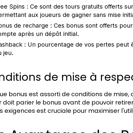
ree Spins :
Ce sont des tours gratuits offerts su
ermettant aux joueurs de gagner sans mise initi
onus de recharge :
Ces bonus sont offerts pour
ompte après un dépôt initial.
ashback :
Un pourcentage de vos pertes peut être
 jeu.
ditions de mise à respe
e bonus est assorti de conditions de mise, 
r doit parier le bonus avant de pouvoir retir
s exigences est cruciale pour maximiser l'uti