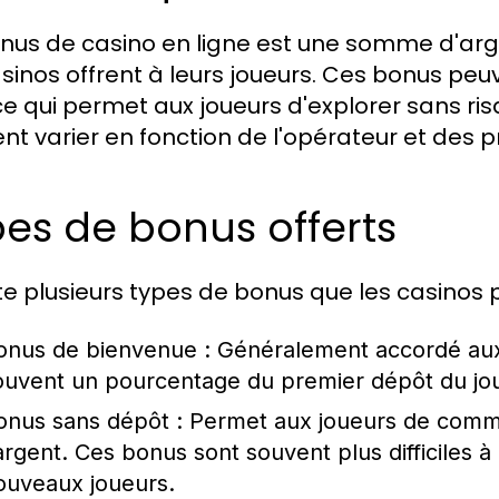
nus de casino en ligne est une somme d'arge
asinos offrent à leurs joueurs. Ces bonus peuv
 ce qui permet aux joueurs d'explorer sans ri
nt varier en fonction de l'opérateur et des 
es de bonus offerts
iste plusieurs types de bonus que les casino
onus de bienvenue :
Généralement accordé aux 
ouvent un pourcentage du premier dépôt du jo
onus sans dépôt :
Permet aux joueurs de comme
'argent. Ces bonus sont souvent plus difficiles à
ouveaux joueurs.