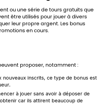
nt ou une série de tours gratuits que
ent être utilisés pour jouer à divers
squer leur propre argent. Les bonus
promotions en cours.
s peuvent proposer, notamment :
nouveaux inscrits, ce type de bonus est
ueur.
ncer à jouer sans avoir à déposer de
 obtenir car ils attirent beaucoup de