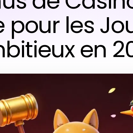
us de Casin
e pour les Jo
bitieux en 2