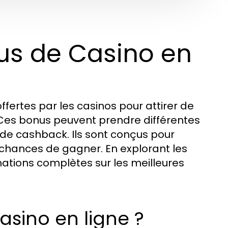
us de Casino en
ffertes par les casinos pour attirer de
s. Ces bonus peuvent prendre différentes
 de cashback. Ils sont conçus pour
chances de gagner. En explorant les
mations complètes sur les meilleures
asino en ligne ?