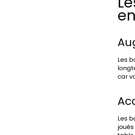
Le
en
Au
Les b
longt
car v
Acc
Les b
joués