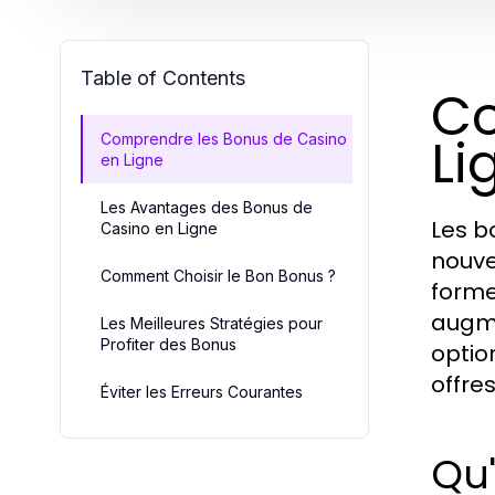
Table of Contents
Co
Li
Comprendre les Bonus de Casino
en Ligne
Les Avantages des Bonus de
Les b
Casino en Ligne
nouve
Comment Choisir le Bon Bonus ?
forme
augme
Les Meilleures Stratégies pour
Profiter des Bonus
optio
offre
Éviter les Erreurs Courantes
Qu'