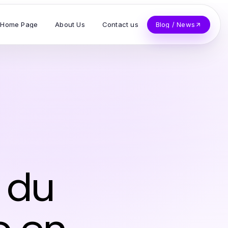
Home Page
About Us
Contact us
Blog / News
 du