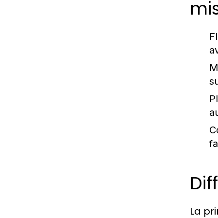
mi
Fl
a
M
s
P
a
C
f
Dif
La pr