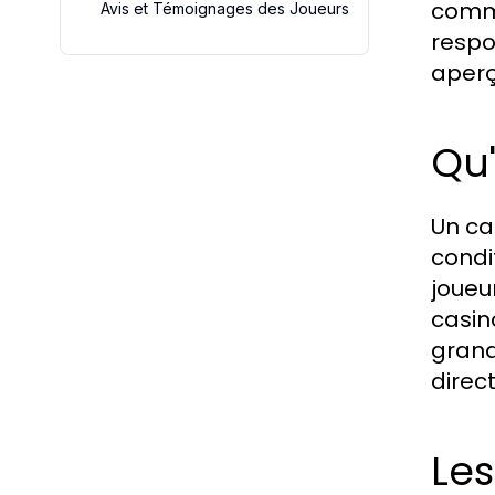
comme
Avis et Témoignages des Joueurs
respo
aperç
Qu'
Un ca
condi
joueur
casin
grande
direct
Le