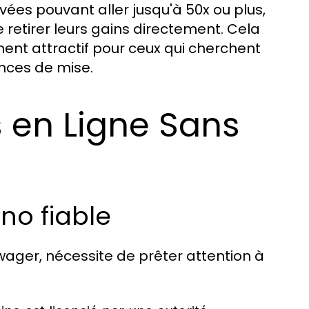
vées pouvant aller jusqu'à 50x ou plus,
retirer leurs gains directement. Cela
ment attractif pour ceux qui cherchent
ences de mise.
s en Ligne Sans
ino fiable
 wager, nécessite de prêter attention à