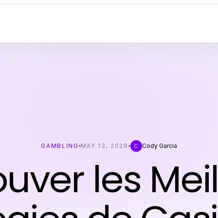
GAMBLING
MAY 13, 2026
Cody Garcia
C
uver les Mei