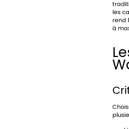
tradi
les c
rend 
à max
Le
Wa
Cri
Chois
plusie