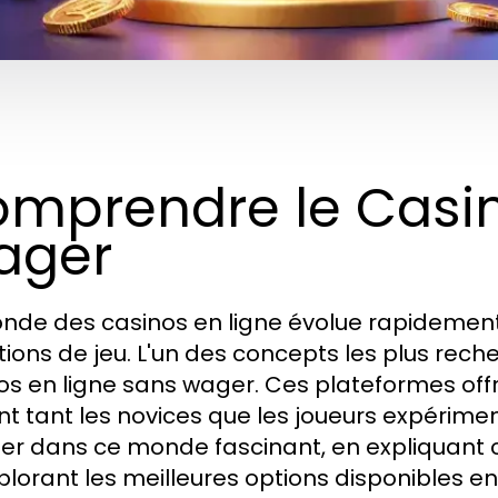
mprendre le Casin
ager
nde des casinos en ligne évolue rapidement, e
tions de jeu. L'un des concepts les plus reche
os en ligne sans wager. Ces plateformes off
ent tant les novices que les joueurs expérimen
er dans ce monde fascinant, en expliquant c
plorant les meilleures options disponibles en