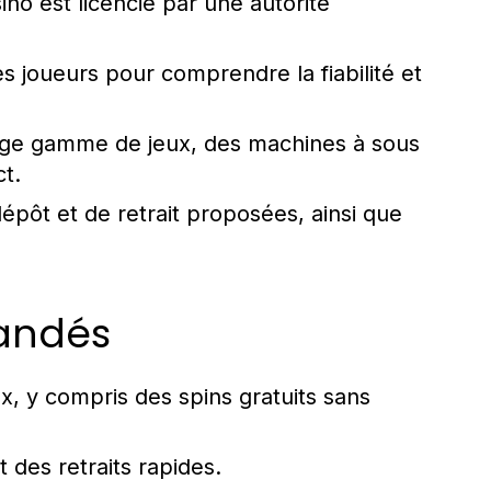
no est licencié par une autorité
s joueurs pour comprendre la fiabilité et
ge gamme de jeux, des machines à sous
ct.
épôt et de retrait proposées, ainsi que
andés
 y compris des spins gratuits sans
t des retraits rapides.