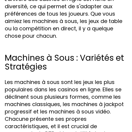
diversité, ce qui permet de s'adapter aux
préférences de tous les joueurs. Que vous
aimiez les machines à sous, les jeux de table
ou la compétition en direct, il y a quelque
chose pour chacun.
Machines à Sous : Variétés et
Stratégies
Les machines à sous sont les jeux les plus
populaires dans les casinos en ligne. Elles se
déclinent sous plusieurs formes, comme les
machines classiques, les machines à jackpot
progressif et les machines à sous vidéo.
Chacune présente ses propres
caractéristiques, et il est crucial de