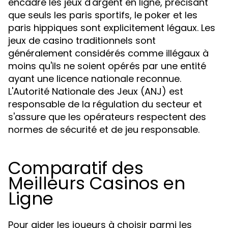
encadre les jeux d'argent en ligne, précisant
que seuls les paris sportifs, le poker et les
paris hippiques sont explicitement légaux. Les
jeux de casino traditionnels sont
généralement considérés comme illégaux à
moins qu'ils ne soient opérés par une entité
ayant une licence nationale reconnue.
L'Autorité Nationale des Jeux (ANJ) est
responsable de la régulation du secteur et
s'assure que les opérateurs respectent des
normes de sécurité et de jeu responsable.
Comparatif des
Meilleurs Casinos en
Ligne
Pour aider les joueurs à choisir parmi les