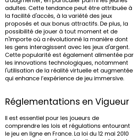
d'augmenter, en particulier parmi les jeunes
adultes. Cette tendance peut être attribuée à
la facilité d'accès, à la variété des jeux
proposés et aux bonus attractifs. De plus, la
possibilité de jouer à tout moment et de
n'importe où a révolutionné la manière dont
les gens interagissent avec les jeux d'argent.
Cette popularité est également alimentée par
les innovations technologiques, notamment
l'utilisation de la réalité virtuelle et augmentée
qui enhance l’expérience de jeu immersive.
Réglementations en Vigueur
Il est essentiel pour les joueurs de
comprendre les lois et régulations entourant
le jeu en ligne en France. La loi du 12 mai 2010