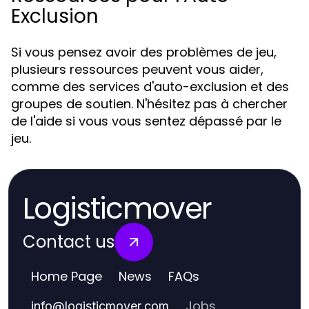
Exclusion
Si vous pensez avoir des problèmes de jeu,
plusieurs ressources peuvent vous aider,
comme des services d'auto-exclusion et des
groupes de soutien. N'hésitez pas à chercher
de l'aide si vous vous sentez dépassé par le
jeu.
Logisticmover
Contact us
Home Page
News
FAQs
Jobs
info
@
logisticmover.com