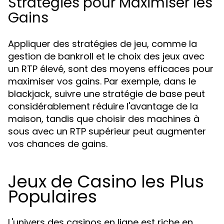
Stratégies pour Maximiser les
Gains
Appliquer des stratégies de jeu, comme la
gestion de bankroll et le choix des jeux avec
un RTP élevé, sont des moyens efficaces pour
maximiser vos gains. Par exemple, dans le
blackjack, suivre une stratégie de base peut
considérablement réduire l'avantage de la
maison, tandis que choisir des machines à
sous avec un RTP supérieur peut augmenter
vos chances de gains.
Jeux de Casino les Plus
Populaires
L'univers des casinos en ligne est riche en