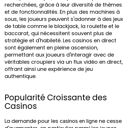
recherchées, grâce à leur diversité de thèmes
et de fonctionnalités. En plus des machines à
sous, les joueurs peuvent s'adonner à des jeux
de table comme le blackjack, la roulette et le
baccarat, qui nécessitent souvent plus de
stratégie et d'habileté. Les casinos en direct
sont également en pleine ascension,
permettant aux joueurs d'interagir avec de
véritables croupiers via un flux vidéo en direct,
offrant ainsi une expérience de jeu
authentique.
Popularité Croissante des
Casinos
La demande pour les
ne cesse
casinos en ligne