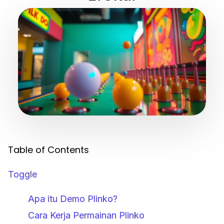
Table of Contents
Toggle
Apa itu Demo Plinko?
Cara Kerja Permainan Plinko