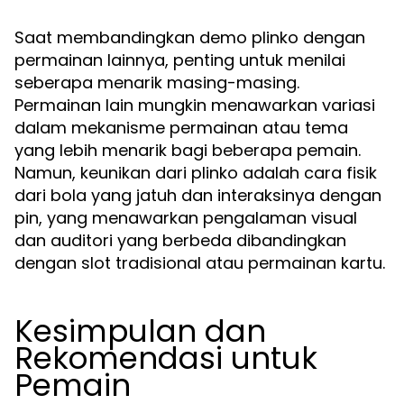
Saat membandingkan demo plinko dengan
permainan lainnya, penting untuk menilai
seberapa menarik masing-masing.
Permainan lain mungkin menawarkan variasi
dalam mekanisme permainan atau tema
yang lebih menarik bagi beberapa pemain.
Namun, keunikan dari plinko adalah cara fisik
dari bola yang jatuh dan interaksinya dengan
pin, yang menawarkan pengalaman visual
dan auditori yang berbeda dibandingkan
dengan slot tradisional atau permainan kartu.
Kesimpulan dan
Rekomendasi untuk
Pemain