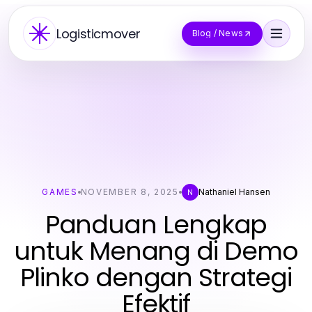
Logisticmover
Blog / News
GAMES
NOVEMBER 8, 2025
Nathaniel Hansen
N
Panduan Lengkap
untuk Menang di Demo
Plinko dengan Strategi
Efektif