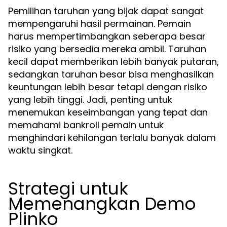
Pemilihan taruhan yang bijak dapat sangat
mempengaruhi hasil permainan. Pemain
harus mempertimbangkan seberapa besar
risiko yang bersedia mereka ambil. Taruhan
kecil dapat memberikan lebih banyak putaran,
sedangkan taruhan besar bisa menghasilkan
keuntungan lebih besar tetapi dengan risiko
yang lebih tinggi. Jadi, penting untuk
menemukan keseimbangan yang tepat dan
memahami bankroll pemain untuk
menghindari kehilangan terlalu banyak dalam
waktu singkat.
Strategi untuk
Memenangkan Demo
Plinko